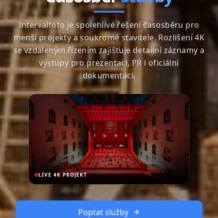
Intervalfoto je spolehlivé řešení časosběru pro
menší projekty a soukromé stavitele. Rozlišení 4K
se vzdáleným řízením zajišťuje detailní záznamy a
výstupy pro prezentaci, PR i oficiální
dokumentaci.
LIVE 4K PROJEKT
Poptat služby