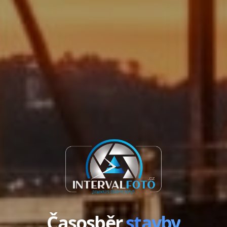
Časosběr
stavby