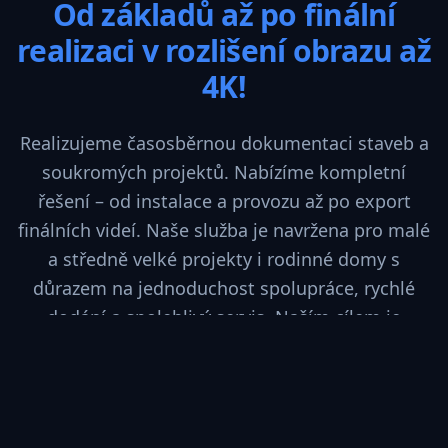
Od základů až po finální
realizaci v rozlišení obrazu až
4K!
Realizujeme časosběrnou dokumentaci staveb a
soukromých projektů. Nabízíme kompletní
řešení – od instalace a provozu až po export
finálních videí. Naše služba je navržena pro malé
a středně velké projekty i rodinné domy s
důrazem na jednoduchost spolupráce, rychlé
dodání a spolehlivý servis. Naším cílem je
zjednodušit komunikaci o průběhu výstavby a
poskytnout vizuální materiály, které posilují
důvěru u investorů, klientů i veřejnosti.